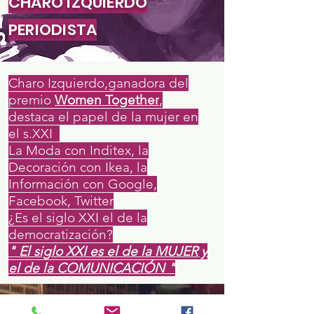
CHARO IZQUIERDO
PERIODISTA
Charo Izquierdo,ganadora del
premio
Women Together
,
destaca el papel de la mujer en
el s.XXI
La Moda con Inditex, la
Decoración con Ikea, la
Información con Google,
Facebook, Twitter
¿Es el siglo XXI el de la
democratización?
" El siglo XXI es el de la MUJER y
el de la COMUNICACIÓN "