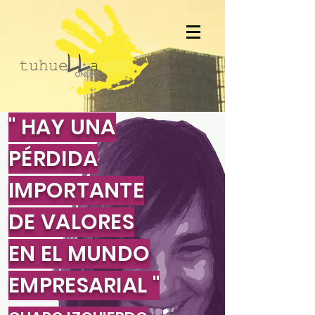
" HAY UNA
PÉRDIDA
IMPORTANTE
DE VALORES
EN EL MUNDO
EMPRESARIAL "