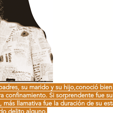
adres, su marido y su hijo,conoció bien
bra confinamiento.
Si sorprendente fue su
, más llamativa fue la duración de su est
do delito alguno.