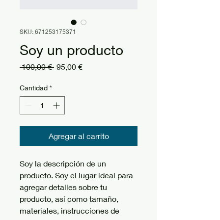
SKU: 671253175371
Soy un producto
Precio
Precio
 100,00 € 
95,00 €
de
oferta
Cantidad
*
Agregar al carrito
Soy la descripción de un 
producto. Soy el lugar ideal para 
agregar detalles sobre tu 
producto, así como tamaño, 
materiales, instrucciones de 