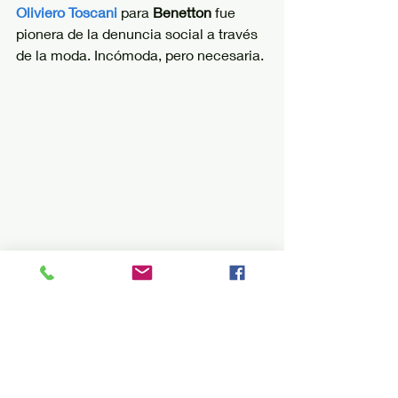
Oliviero Toscani
para
 Benetton
 fue 
pionera de la denuncia social a través 
de la moda. Incómoda, pero necesaria.
photonoticia 2015
Comenzamos 2025 con el 
fallecimiento de un referente de la 
creatividad, pero también con 
personas anónimas que a través de las 
redes sociales y los medios de 